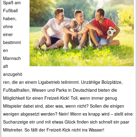
Spaß am
Fußball
haben,
ohne
einer
bestimmt
en
Mannsch
aft
anzugehö
ren, die an einem Ligabetrieb teilnimmt. Unzählige Bolzplätze,
Fußballhallen, Wiesen und Parks in Deutschland bieten die
Möglichkeit für einen Freizeit-Kick! Toll, wenn immer genug
Mitspieler dabei sind, aber was, wenn nicht? Sollen die einigen
wenigen abgesetzt werden? Nein! Wenn es knapp wird – stellt eine
Suchanzeige ein und mit etwas Glück finden sich schnell ein paar
Mitstreiter. So fällt der Freizeit-Kick nicht ins Wasser!